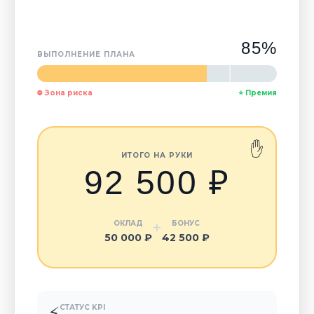
85%
ВЫПОЛНЕНИЕ ПЛАНА
80%
100%
⛔ Зона риска
⭐ Премия
✋
ИТОГО НА РУКИ
92 500 ₽
+
ОКЛАД
БОНУС
50 000 ₽
42 500 ₽
⚡
СТАТУС KPI