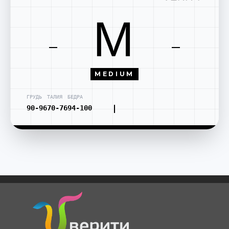
M
MEDIUM
ГРУДЬ
ТАЛИЯ
БЕДРА
90-96
70-76
94-100