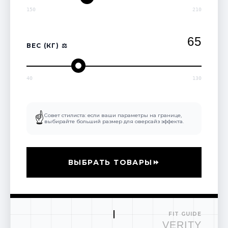
150
210
65
ВЕС (КГ) ⚖️
40
130
☝
Совет стилиста: если ваши параметры на границе,
выбирайте больший размер для оверсайз эффекта.
ВЫБРАТЬ ТОВАРЫ
⏩
FIT GUIDE
VERITY