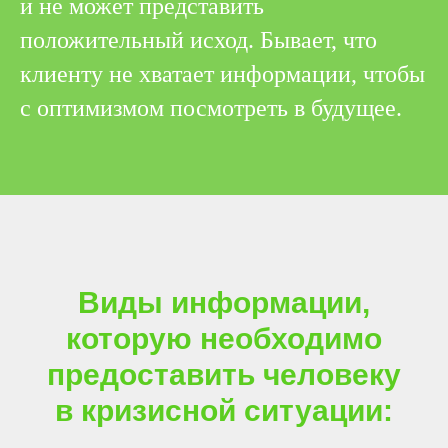
и не может представить
положительный исход. Бывает, что
клиенту не хватает информации, чтобы
с оптимизмом посмотреть в будущее.
Виды информации,
которую необходимо
предоставить человеку
в кризисной ситуации: