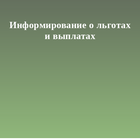
Информирование о льготах
и выплатах