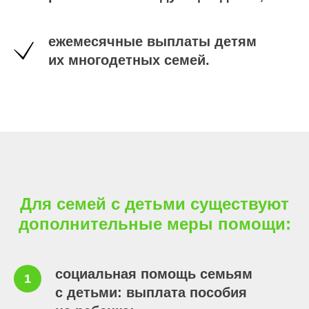
ежемесячные выплаты детям
их многодетных семей.
Для семей с детьми существуют
дополнительные меры помощи:
социальная помощь семьям
с детьми: выплата пособия