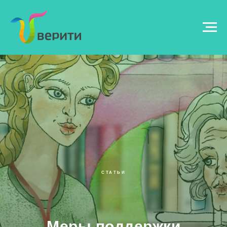
СТАТЬИ
Меры поддержки