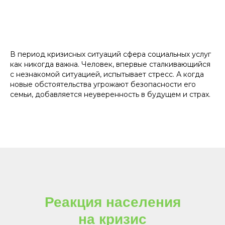
В период кризисных ситуаций сфера социальных услуг
как никогда важна. Человек, впервые сталкивающийся
с незнакомой ситуацией, испытывает стресс. А когда
новые обстоятельства угрожают безопасности его
семьи, добавляется неуверенность в будущем и страх.
Реакция населения
на кризис