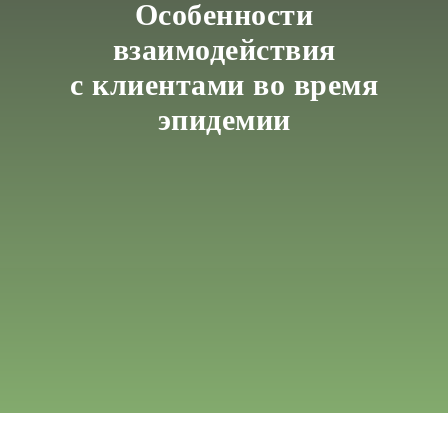
Особенности
взаимодействия
с клиентами во время
эпидемии