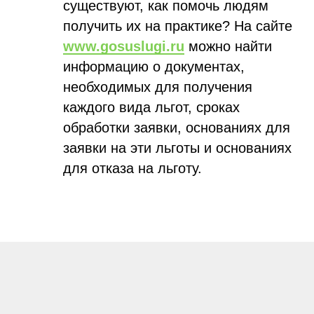
существуют, как помочь людям
получить их на практике? На сайте
www.gosuslugi.ru
можно найти
информацию о документах,
необходимых для получения
каждого вида льгот, сроках
обработки заявки, основаниях для
заявки на эти льготы и основаниях
для отказа на льготу.