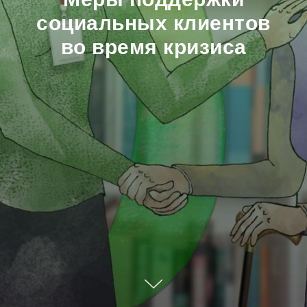
социальных клиентов
во время кризиса