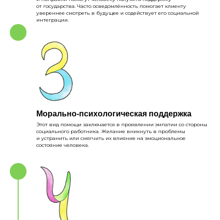
от государства. Часто осведомлённость помогает клиенту
увереннее смотреть в будущее и содействует его социальной
интеграции.
Морально-психологическая поддержка
Этот вид помощи заключается в проявлении эмпатии со стороны
социального работника. Желание вникнуть в проблемы
и устранить или смягчить их влияние на эмоциональное
состояние человека.