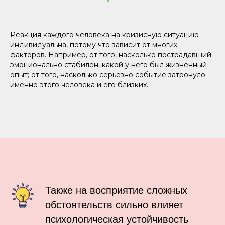
Реакция каждого человека на кризисную ситуацию
индивидуальна, потому что зависит от многих
факторов. Например, от того, насколько пострадавший
эмоционально стабилен, какой у него был жизненный
опыт; от того, насколько серьёзно событие затронуло
именно этого человека и его близких.
Также на восприятие сложных
обстоятельств сильно влияет
психологическая устойчивость