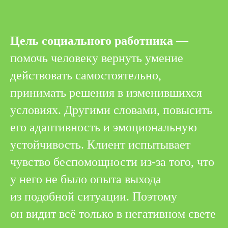
Цель социального работника
—
помочь человеку вернуть умение
действовать самостоятельно,
принимать решения в изменившихся
условиях. Другими словами, повысить
его адаптивность и эмоциональную
устойчивость. Клиент испытывает
чувство беспомощности из-за того, что
у него не было опыта выхода
из подобной ситуации. Поэтому
он видит всё только в негативном свете