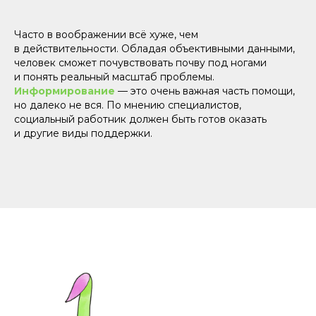
Часто в воображении всё хуже, чем
в действительности. Обладая объективными данными,
человек сможет почувствовать почву под ногами
и понять реальный масштаб проблемы.
Информирование
— это очень важная часть помощи,
но далеко не вся. По мнению специалистов,
социальный работник должен быть готов оказать
и другие виды поддержки.