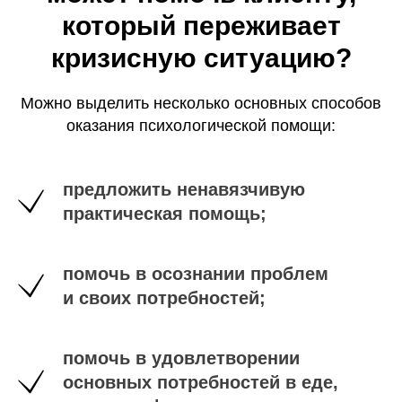
который переживает
кризисную ситуацию?
Можно выделить несколько основных способов
оказания психологической помощи:
предложить ненавязчивую
практическая помощь;
помочь в осознании проблем
и своих потребностей;
помочь в удовлетворении
основных потребностей в еде,