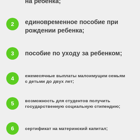
на ребенка;
единовременное пособие при
рождении ребенка;
пособие по уходу за ребенком;
ежемесячные выплаты малоимущим семьям
с детьми до двух лет;
возможность для студентов получить
государственную социальную стипендию;
сертификат на материнский капитал;