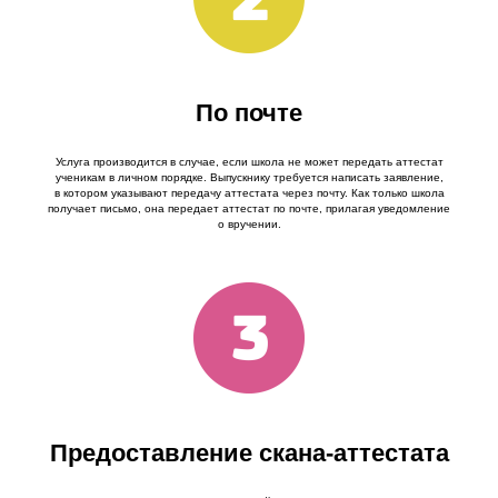
По почте
Услуга производится в случае, если школа не может передать аттестат
ученикам в личном порядке. Выпускнику требуется написать заявление,
в котором указывают передачу аттестата через почту. Как только школа
получает письмо, она передает аттестат по почте, прилагая уведомление
о вручении.
Предоставление скана-аттестата