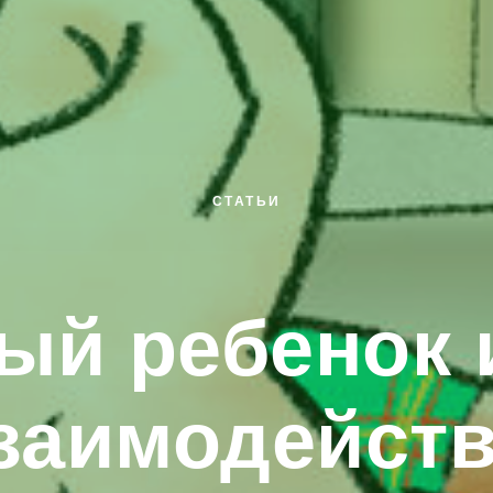
СТАТЬИ
ый ребенок и
заимодейств