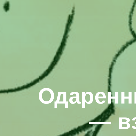
Одаренн
— в