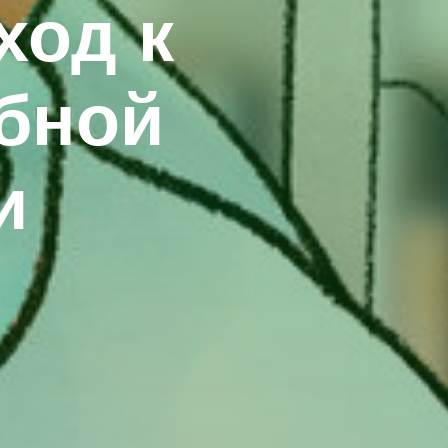
ход к
ебной
и