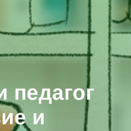
 педагог
ие и