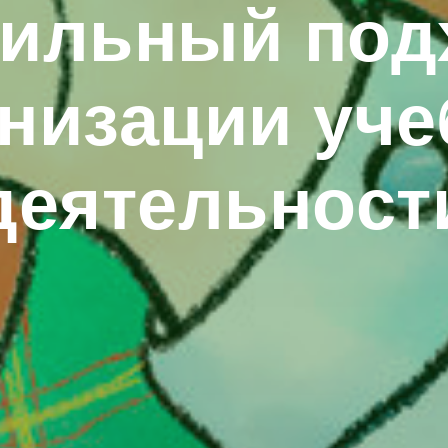
ильный под
низации уч
деятельност