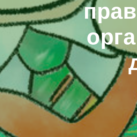
прав
орга