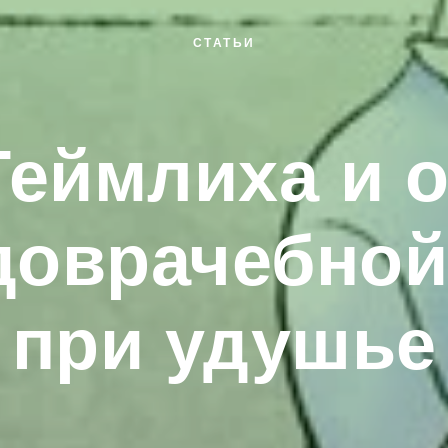
СТАТЬИ
Геймлиха и о
доврачебно
при удушье