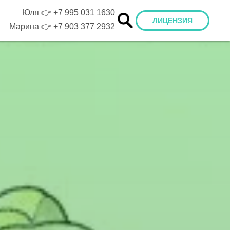
Юля 👉
+7 995 031 1630
ЛИЦЕНЗИЯ
Марина 👉
+7 903 377 2932