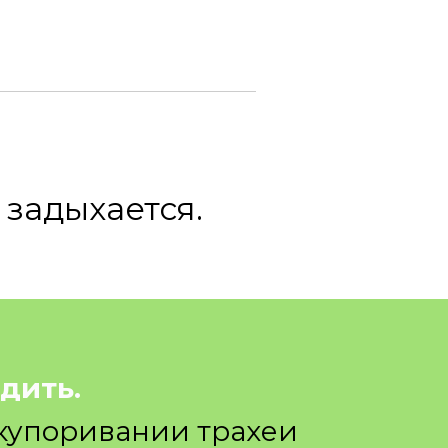
 задыхается.
дить.
купоривании трахеи