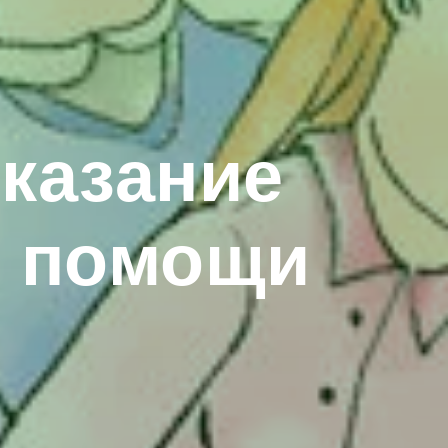
казание
й помощи